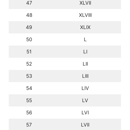
47
XLVII
48
XLVIII
49
XLIX
50
L
51
LI
52
LII
53
LIII
54
LIV
55
LV
56
LVI
57
LVII