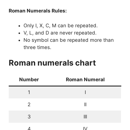
Roman Numerals Rules:
Only I, X, C, M can be repeated.
V, L, and D are never repeated.
No symbol can be repeated more than
three times.
Roman numerals chart
Number
Roman Numeral
1
I
2
II
3
III
4
IV