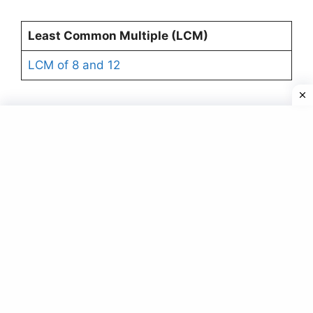
Least Common Multiple (LCM)
LCM of 8 and 12
Kilograms to Pounds
Conversion
200 kg to lbs
Fraction to a decimal conversion
3/8 as a Decimal
All Number Multiples
Multiples of 9