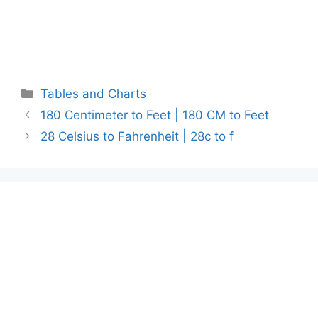
Categories
Tables and Charts
180 Centimeter to Feet | 180 CM to Feet
28 Celsius to Fahrenheit | 28c to f