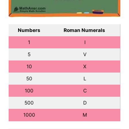
Numbers
Roman Numerals
1
I
5
V
10
X
50
L
100
C
500
D
1000
M