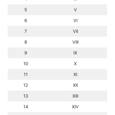
5
V
6
VI
7
VII
8
VIII
9
IX
10
X
11
XI
12
XII
13
XIII
14
XIV