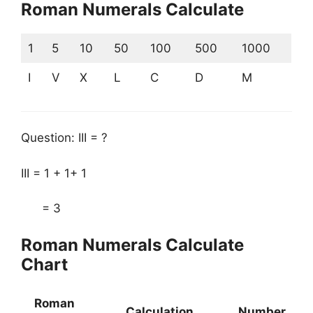
Roman Numerals Calculate
1
5
10
50
100
500
1000
I
V
X
L
C
D
M
Question: III = ?
III = 1 + 1+ 1
= 3
Roman Numerals Calculate
Chart
Roman
Calculation
Number