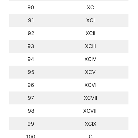
90
XC
91
XCI
92
XCII
93
XCIII
94
XCIV
95
XCV
96
XCVI
97
XCVII
98
XCVIII
99
XCIX
100
C